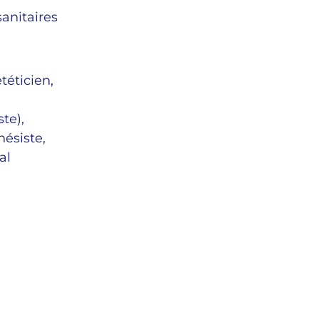
sanitaires
téticien,
te),
ésiste,
al