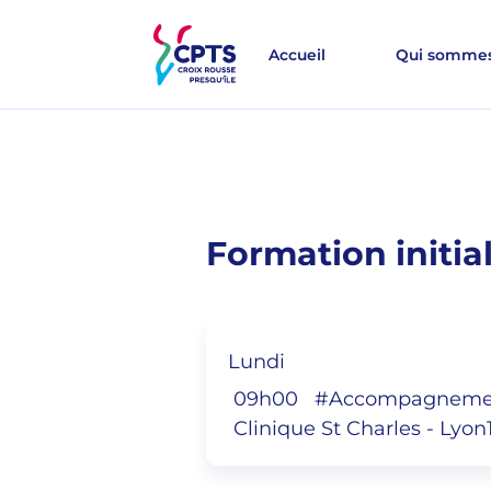
Aller au contenu principal
Accueil
>
Agenda
>
Formation initiale AFGS
Accueil
Qui sommes
Formation initia
Lundi
09h00
#Accompagnement
Clinique St Charles - Lyon