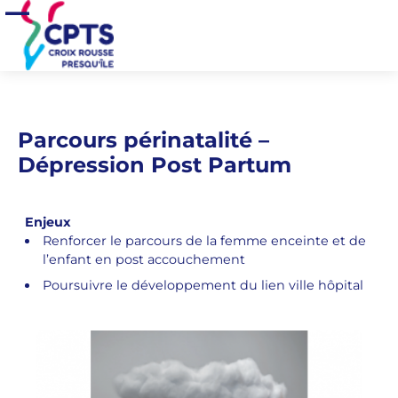
Aller au contenu principal
Accueil
>
Nos actions
>
Parcours périnatalité – Dépression Post Partum
Ouvrir/Fermer le menu
Parcours périnatalité –
Dépression Post Partum
Enjeux
Renforcer le parcours de la femme enceinte et de
l’enfant en post accouchement
Poursuivre le développement du lien ville hôpital