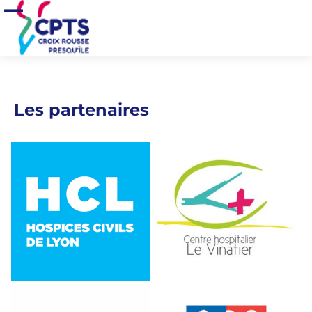
Aller au contenu principal
Accueil
>
Qui sommes-nous
>
Les partenaires
Ouvrir/Fermer le menu
Les partenaires