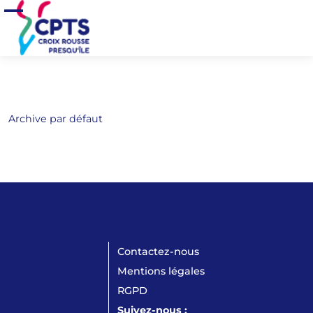
Aller au contenu principal
Accueil
>
Auteur/autrice :
amatthey
Ouvrir/Fermer le menu
Archive par défaut
Contactez-nous
Mentions légales
RGPD
Suivez-nous :
LinkedIn